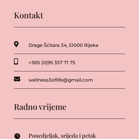
Kontakt

Drage Šćitara 34
, 51000 Rijeka

+385 (0)95 357 71 75

wellness3oflife@gmail.com
Radno vrijeme
Ponedjeljak, srijeda i petak
